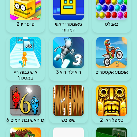
באבלס
גיאומטרי דאש
פייפר יו 2
המקורי
אופנוע אקסטרים
רוץ ילד רוץ 3
איש גבוה רץ
במסלול
טמפל ראן 2
שש בש
בן האש ובת המים 6