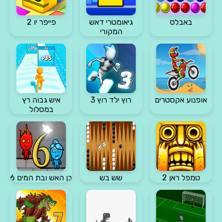
באבלס
גיאומטרי דאש
פייפר יו 2
המקורי
אופנוע אקסטרים
רוץ ילד רוץ 3
איש גבוה רץ
במסלול
טמפל ראן 2
שש בש
בן האש ובת המים 6