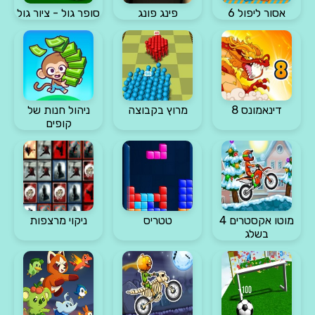
אסור ליפול 6
פינג פונג
סופר גול - ציור גול
דינאמונס 8
מרוץ בקבוצה
ניהול חנות של
קופים
מוטו אקסטרים 4
טטריס
ניקוי מרצפות
בשלג