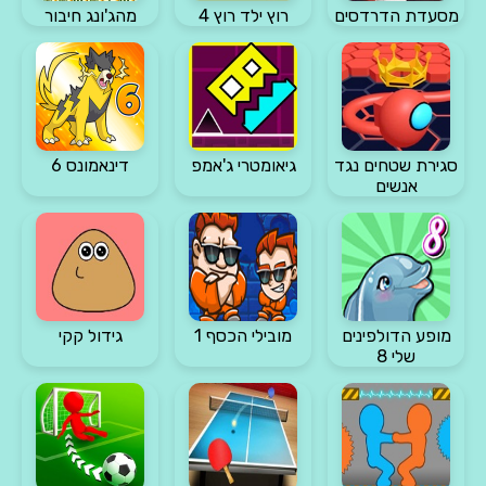
מסעדת הדרדסים
רוץ ילד רוץ 4
מהג'ונג חיבור
סגירת שטחים נגד
גיאומטרי ג'אמפ
דינאמונס 6
אנשים
מופע הדולפינים
מובילי הכסף 1
גידול קקי
שלי 8