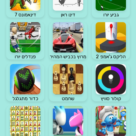
גביע יורו
דינו ראן
דינאמונס 7
הליקס ג'אמפ 2
מרוץ בכביש המהיר
פנדלים יורו
קולור סוויץ
שחמט
כדור מתגלגל