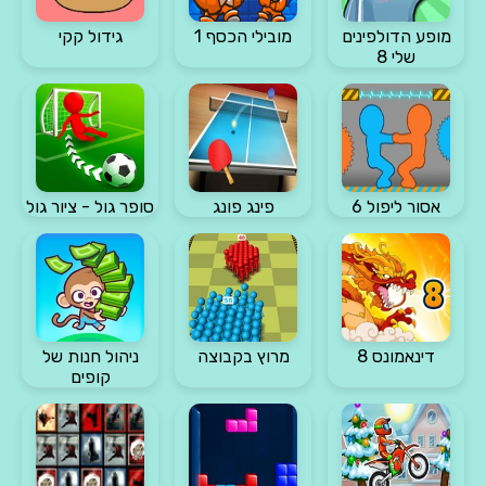
מופע הדולפינים
מובילי הכסף 1
גידול קקי
שלי 8
אסור ליפול 6
פינג פונג
סופר גול - ציור גול
דינאמונס 8
מרוץ בקבוצה
ניהול חנות של
קופים