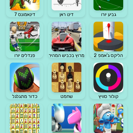
גביע יורו
דינו ראן
דינאמונס 7
הליקס ג'אמפ 2
מרוץ בכביש המהיר
פנדלים יורו
קולור סוויץ
שחמט
כדור מתגלגל