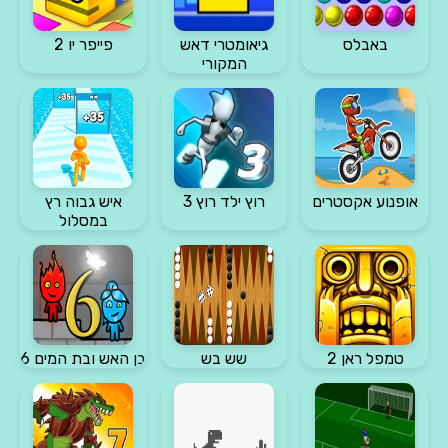
באבלס
גיאומטרי דאש
פייפר יו 2
המקורי
אופנוע אקסטרים
רוץ ילד רוץ 3
איש גבוה רץ
במסלול
טמפל ראן 2
שש בש
בן האש ובת המים 6