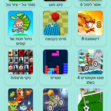
אסור ליפול 6
פינג פונג
סופר גול - ציור גול
דינאמונס 8
מרוץ בקבוצה
ניהול חנות של
קופים
מוטו אקסטרים 4
טטריס
ניקוי מרצפות
בשלג