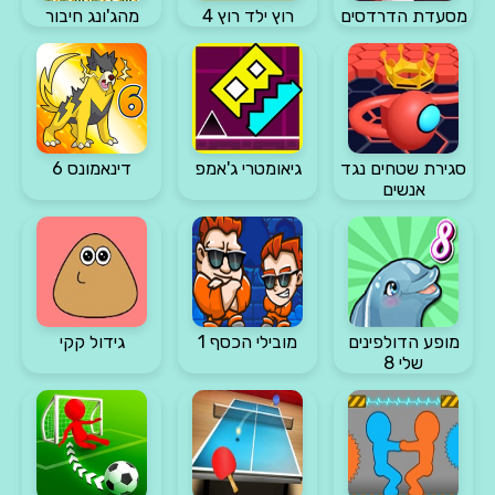
מסעדת הדרדסים
רוץ ילד רוץ 4
מהג'ונג חיבור
סגירת שטחים נגד
גיאומטרי ג'אמפ
דינאמונס 6
אנשים
מופע הדולפינים
מובילי הכסף 1
גידול קקי
שלי 8