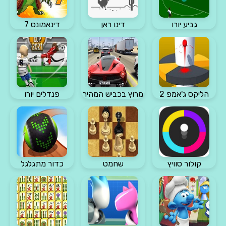
גביע יורו
דינו ראן
דינאמונס 7
הליקס ג'אמפ 2
מרוץ בכביש המהיר
פנדלים יורו
קולור סוויץ
שחמט
כדור מתגלגל