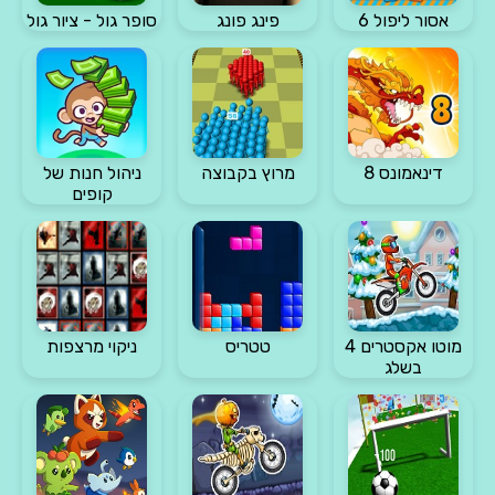
אסור ליפול 6
פינג פונג
סופר גול - ציור גול
דינאמונס 8
מרוץ בקבוצה
ניהול חנות של
קופים
מוטו אקסטרים 4
טטריס
ניקוי מרצפות
בשלג