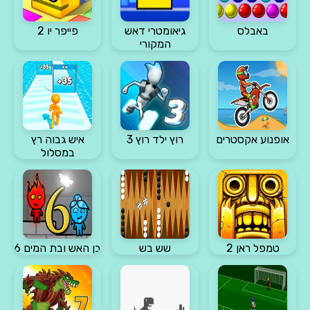
באבלס
גיאומטרי דאש
פייפר יו 2
המקורי
אופנוע אקסטרים
רוץ ילד רוץ 3
איש גבוה רץ
במסלול
טמפל ראן 2
שש בש
בן האש ובת המים 6