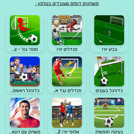
משחקים דומים שעובדים בטלפון :
גביע יורו
פנדלים יורו
סופר גול - צ..
כדורגל בעננים
פנדלים נגד א..
כדורגל ראשים..
בעיטה חופשית
אלופי יורו 2..
משחק עם רונא..