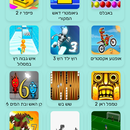
באבלס
גיאומטרי דאש
פייפר יו 2
המקורי
אופנוע אקסטרים
רוץ ילד רוץ 3
איש גבוה רץ
במסלול
טמפל ראן 2
שש בש
בן האש ובת המים 6