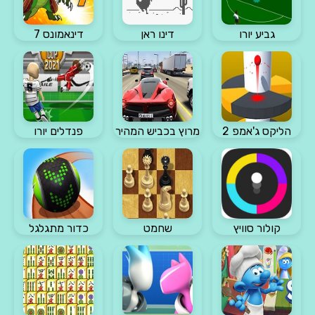
גביע יורו
דינו ראן
דינאמונס 7
הליקס ג'אמפ 2
מרוץ בכביש המהיר
פנדלים יורו
קולור סוויץ
שחמט
כדור מתגלגל