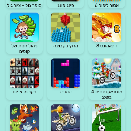
אסור ליפול 6
פינג פונג
סופר גול - ציור גול
דינאמונס 8
מרוץ בקבוצה
ניהול חנות של
קופים
מוטו אקסטרים 4
טטריס
ניקוי מרצפות
בשלג