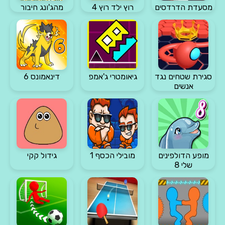
מסעדת הדרדסים
רוץ ילד רוץ 4
מהג'ונג חיבור
סגירת שטחים נגד
גיאומטרי ג'אמפ
דינאמונס 6
אנשים
מופע הדולפינים
מובילי הכסף 1
גידול קקי
שלי 8