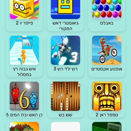
באבלס
גיאומטרי דאש
פייפר יו 2
המקורי
אופנוע אקסטרים
רוץ ילד רוץ 3
איש גבוה רץ
במסלול
טמפל ראן 2
שש בש
בן האש ובת המים 6