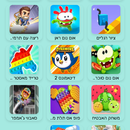
ציור רגליים
אום נום ראן
ריצה עם תרמי..
אום נום סוכר..
דינאמונס 2
טרייד מאסטר ..
משחק האבטיח
פופ אס תלת מ..
סאבווי ג'אמפר