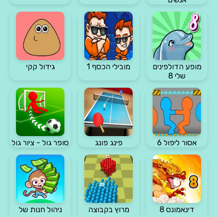
מופע הדולפינים
מובילי הכסף 1
גידול קקי
שלי 8
אסור ליפול 6
פינג פונג
סופר גול - ציור גול
דינאמונס 8
מרוץ בקבוצה
ניהול חנות של